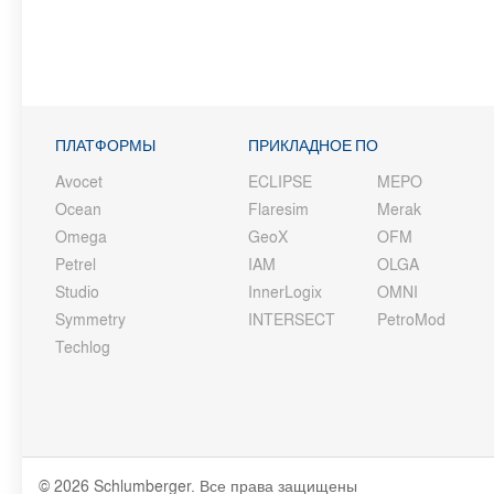
ПЛАТФОРМЫ
ПРИКЛАДНОЕ ПО
Avocet
ECLIPSE
MEPO
Ocean
Flaresim
Merak
Omega
GeoX
OFM
Petrel
IAM
OLGA
Studio
InnerLogix
OMNI
Symmetry
INTERSECT
PetroMod
Techlog
© 2026 Schlumberger. Все права защищены