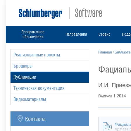
Программное
Направления
Сервис
Подд
обеспечение
Главная
/
Библиоте
Реализованные проекты
Брошюры
Фациаль
Публикации
И.И. Приезж
Техническая документация
Выпуск 1.2014
Видеоматериалы
Контакты
Фациаль
PDF 558,0