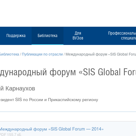
Для
Профессиональн
Поддержка
Библиотека
ВУЗов
специал
Библиотека
/
Публикации по отрасли
/
Международный форум «SIS Global For
ународный форум «SIS Global Fo
ий Карнаухов
зидент SIS по России и Прикаспийскому региону
Международный форум «SIS Global Forum — 2014»
PDF 155,7 кБ