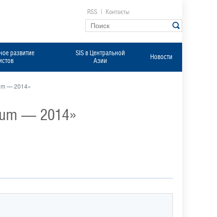
RSS
|
Контакты
ое развитие
SIS в Центральной
Новости
истов
Азии
um — 2014»
rum — 2014»