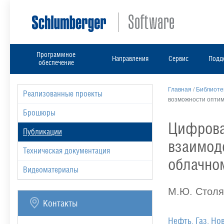
Программное
Направления
Сервис
Подд
обеспечение
Главная
/
Библиоте
Реализованные проекты
возможности оптим
Брошюры
Цифрова
Публикации
взаимод
Техническая документация
облачном
Видеоматериалы
М.Ю. Столя
Контакты
Нефть. Газ. Но