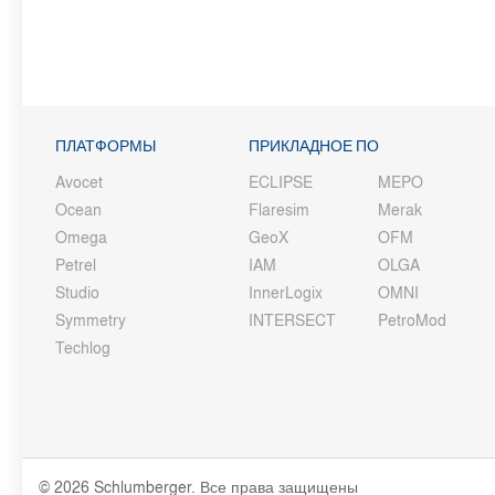
ПЛАТФОРМЫ
ПРИКЛАДНОЕ ПО
Avocet
ECLIPSE
MEPO
Ocean
Flaresim
Merak
Omega
GeoX
OFM
Petrel
IAM
OLGA
Studio
InnerLogix
OMNI
Symmetry
INTERSECT
PetroMod
Techlog
© 2026 Schlumberger. Все права защищены